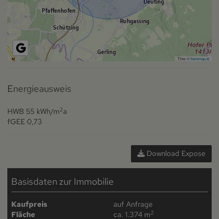
Tiles ©
basemap.at
Energieausweis
2
HWB
55 kWh/m
a
fGEE
0,73
Download Expose
Basisdaten zur Immobilie
Kaufpreis
auf Anfrage
2
Fläche
ca. 1.374 m