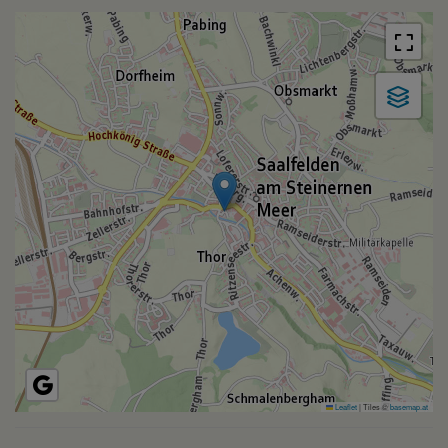
Leaflet
|
Tiles ©
basemap.at