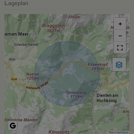
Lageplan
+
−
Tiles ©
basemap.at