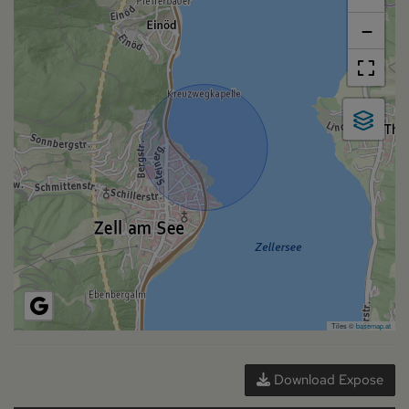
−
Tiles ©
basemap.at
Download Expose