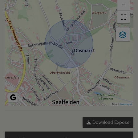
−
Tiles ©
basemap.at
Download Expose