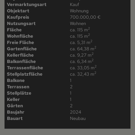
Vermarktungsart
Kauf
Objektart
Wohnung
Kaufpreis
700.000,00 €
Nutzungsart
Wohnen
2
Fläche
ca. 115 m
2
Wohnfläche
ca. 115 m
2
Freie Fläche
ca. 5,31 m
2
Gartenfläche
ca. 64,38 m
2
Kellerfläche
ca. 9,27 m
2
Balkonfläche
ca. 6,34 m
2
Terrassenfläche
ca. 33,05 m
2
Stellplatzfläche
ca. 32,43 m
Balkone
1
Terrassen
2
Stellplätze
1
Keller
1
Gärten
2
Baujahr
2024
Bauart
Neubau